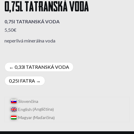
0,75l TATRANSKÁ VODA
0,75l TATRANSKÁ VODA
5,50€
neperlivá minerálna voda
Navigácia
0,33l TATRANSKÁ VODA
v
0,25l FATRA
článku
Slovenčina
Angličtina
English
(
)
Maďarčina
Magyar
(
)