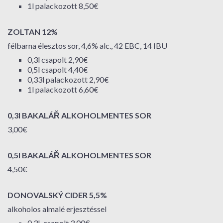
1l palackozott 8,50€
ZOLTAN 12%
félbarna élesztos sor, 4,6% alc., 42 EBC, 14 IBU
0,3l csapolt 2,90€
0,5l csapolt 4,40€
0,33l palackozott 2,90€
1l palackozott 6,60€
0,3l BAKALÁŘ ALKOHOLMENTES SOR
3,00€
0,5l BAKALÁŘ ALKOHOLMENTES SOR
4,50€
DONOVALSKÝ CIDER 5,5%
alkoholos almalé erjesztéssel
0,3L csapolt 3,00€