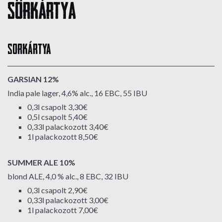
Sörkártya
SORKÁRTYA
GARSIAN 12%
India pale lager, 4,6% alc., 16 EBC, 55 IBU
0,3l csapolt 3,30€
0,5l csapolt 5,40€
0,33l palackozott 3,40€
1l palackozott 8,50€
SUMMER ALE 10%
blond ALE, 4,0 % alc., 8 EBC, 32 IBU
0,3l csapolt 2,90€
0,33l palackozott 3,00€
1l palackozott 7,00€