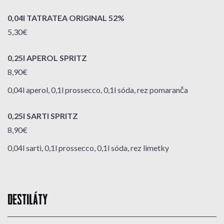
0,04l TATRATEA ORIGINAL 52%
5,30€
0,25l APEROL SPRITZ
8,90€
0,04l aperol, 0,1l prossecco, 0,1l sóda, rez pomaranča
0,25l SARTI SPRITZ
8,90€
0,04l sarti, 0,1l prossecco, 0,1l sóda, rez limetky
DESTILÁTY