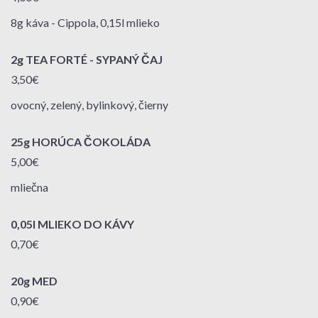
8g káva - Cippola, 0,15l mlieko
2g TEA FORTÉ - SYPANÝ ČAJ
3,50€
ovocný, zelený, bylinkový, čierny
25g HORÚCA ČOKOLÁDA
5,00€
mliečna
0,05l MLIEKO DO KÁVY
0,70€
20g MED
0,90€