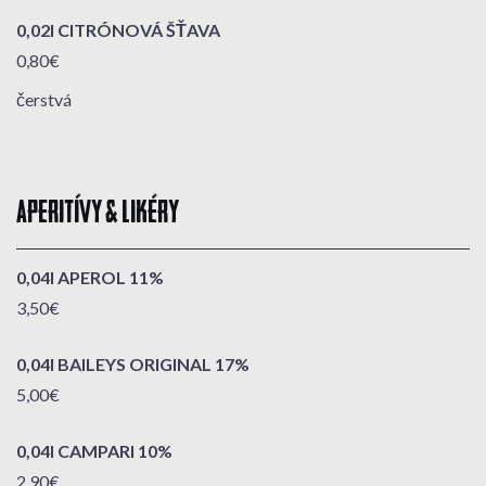
0,02l CITRÓNOVÁ ŠŤAVA
0,80€
čerstvá
APERITÍVY & LIKÉRY
0,04l APEROL 11%
3,50€
0,04l BAILEYS ORIGINAL 17%
5,00€
0,04l CAMPARI 10%
2,90€