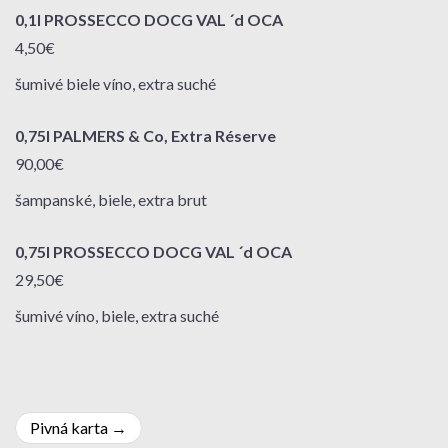
0,1l PROSSECCO DOCG VAL ´d OCA
4,50€
šumivé biele víno, extra suché
0,75l PALMERS & Co, Extra Réserve
90,00€
šampanské, biele, extra brut
0,75l PROSSECCO DOCG VAL ´d OCA
29,50€
šumivé víno, biele, extra suché
Navigácia
Pivná karta