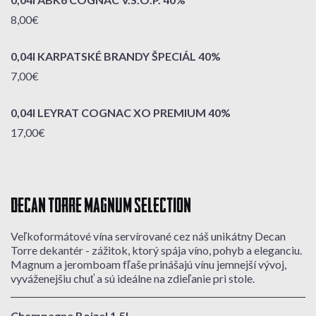
8,00€
0,04l KARPATSKÉ BRANDY ŠPECIÁL 40%
7,00€
0,04l LEYRAT COGNAC XO PREMIUM 40%
17,00€
DECAN TORRE MAGNUM SELECTION
Veľkoformátové vína servírované cez náš unikátny Decan
Torre dekantér - zážitok, ktorý spája víno, pohyb a eleganciu.
Magnum a jeromboam fľaše prinášajú vínu jemnejší vývoj,
vyváženejšiu chuť a sú ideálne na zdieľanie pri stole.
Champagne Boizel 1,5L