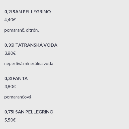
0,2l SAN PELLEGRINO
4,40€
pomaranč, citrón,
0,33l TATRANSKÁ VODA
3,80€
neperlivá minerálna voda
0,3l FANTA
3,80€
pomarančová
0,75l SAN PELLEGRINO
5,50€