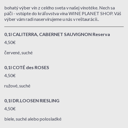
bohatý výber vín z celého sveta v našej vínotéke. Nech sa
páči - vstúpte do kráľovstva vína WINE PLANET SHOP. Váš
výber vám radi naservírujeme u nás v reštaurácii..
0,1l CALITERRA, CABERNET SAUVIGNON Reserva
4,50€
červené, suché
0,1l COTÉ des ROSES
4,50€
ružové, suché
0,1l DR.LOOSEN RIESLING
4,50€
biele, suché alebo polosladké