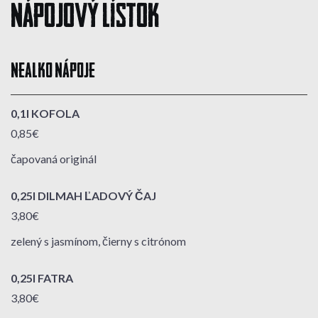
Nápojový lístok
NEALKO NÁPOJE
0,1l KOFOLA
0,85€
čapovaná originál
0,25l DILMAH ĽADOVÝ ČAJ
3,80€
zelený s jasmínom, čierny s citrónom
0,25l FATRA
3,80€