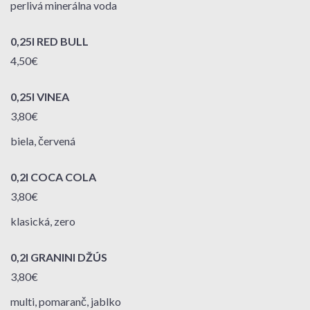
perlivá minerálna voda
0,25l RED BULL
4,50€
0,25l VINEA
3,80€
biela, červená
0,2l COCA COLA
3,80€
klasická, zero
0,2l GRANINI DŽÚS
3,80€
multi, pomaranč, jablko