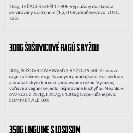
180g TEĽACÍ REZEŇ 17,90€ Vyprážaný do zlatista,
servírovaný s citrónom.(1,3,7) Odporúčané pivo: UJEC
12%
300g ŠOŠOVICOVÉ RAGÚ S RYŽOU
300g ŠOŠOVICOVÉ RAGÚ S RYŽOU 9,50€ Krémové
ragú zo šošovice s grilovanými paradajkami, koriandrom
a aromatickým korením, podávané s ryžou. Výrazné,
voňavé a vegánske jedlo inšpirované kuchyňou Nepálu. e
692 kcal, b 22,4g, t 22,7g, s 100,6g Odporúčané pivo:
SUMMER ALE 10%
350g LINGUINE S LOSOSOM