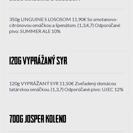
350g LINGUINE S LOSOSOM 11,90€ So smotanovo-
citrónovou omáčkou a špenátom. (1,3,4,7) Odporúčané
pivo: SUMMER ALE 10%
120g VYPRÁŽANÝ SYR
120g VYPRÁŽANÝ SYR 11,50€ Zveľadený domácou
tatárskou omáčkou. (1,3,7) Odporúčané pivo: UJEC 12%
700g Josper KOLENO