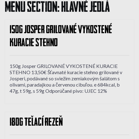
Menu Section:
HLAVNÉ JEDLÁ
150g Josper GRILOVANÉ VYKOSTENÉ
KURACIE STEHNO
150g Josper GRILOVANÉ VYKOSTENÉ KURACIE
STEHNO 13,50€ Šťavnaté kuracie stehno grilované v
Josperi, podávané so sviežim zemiakovým šalátom s
olivami, paradajkou a červenou cibuľou. e 684kcal, b
47g, t 59g, s 59g Odporúčané pivo: UJEC 12%
180g TEĽACÍ REZEŇ