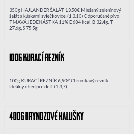
350g HAJLANDER ŠALÁT 13,50€ Miešaný zeleninový
šalát s kúskami sviečkovice. (1,3,10) Odporúčané pivo:
TMAVÁ JEDENÁSTKA 11% E 684 kcal, B 32,4g, T
27,6g, S 75,5g
100g KURACÍ REZNÍK
100g KURACÍ REZNÍK 6,90€ Chrumkavý rezník –
ideálny obed pre deti. (1,3,7)
400g BRYNDZOVÉ HALUŠKY