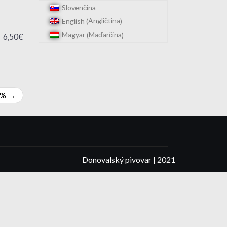
Slovenčina
Angličtina
English
(
)
Maďarčina
Magyar
(
)
6,50€
0%
Donovalský pivovar | 2021