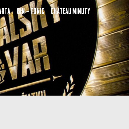
arta
Gin – Tonic
Château Minuty