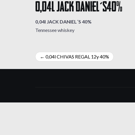
0,04l JACK DANIEL´S 40%
0,04l JACK DANIEL´S 40%
Tennessee whiskey
Navigácia
0,04l CHIVAS REGAL 12y 40%
v
článku