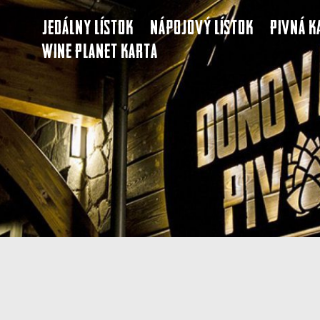
Jedálny lístok
Nápojový lístok
Pivná k
Wine Planet karta