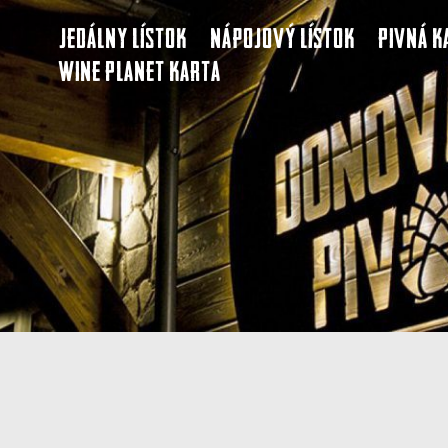
Jedálny lístok
Nápojový lístok
Pivná k
Wine Planet karta