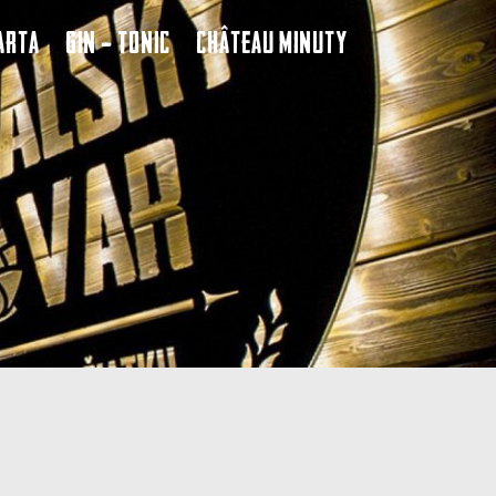
arta
Gin – Tonic
Château Minuty