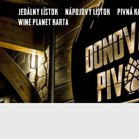
Jedálny lístok
Nápojový lístok
Pivná k
Wine Planet karta