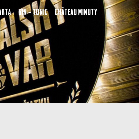
arta
Gin – Tonic
Château Minuty