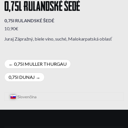
0,75l RULANDSKÉ ŠEDÉ
0,75l RULANDSKÉ ŠEDÉ
10,90€
Juraj Zápražný, biele víno, suché, Malokarpatská oblasť
Navigácia
0,75l MULLER THURGAU
v
0,75l DUNAJ
článku
Slovenčina