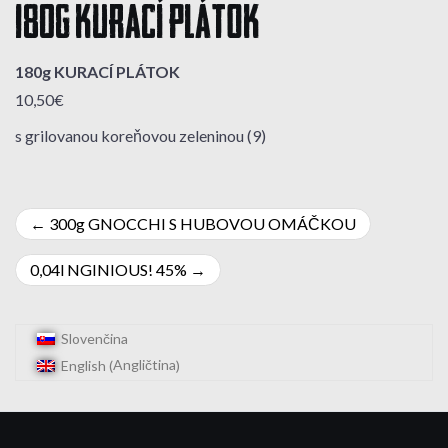
180g KURACÍ PLÁTOK
180g KURACÍ PLÁTOK
10,50€
s grilovanou koreňovou zeleninou (9)
Navigácia
300g GNOCCHI S HUBOVOU OMÁČKOU
v
0,04l NGINIOUS! 45%
článku
Slovenčina
Angličtina
English
(
)