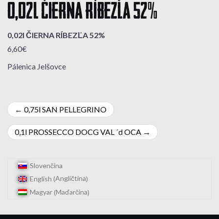
0,02l ČIERNA RÍBEZĽA 52%
0,02l ČIERNA RÍBEZĽA 52%
6,60€
Pálenica Jelšovce
Navigácia
0,75l SAN PELLEGRINO
v
0,1l PROSSECCO DOCG VAL ´d OCA
článku
Slovenčina
Angličtina
English
(
)
Maďarčina
Magyar
(
)