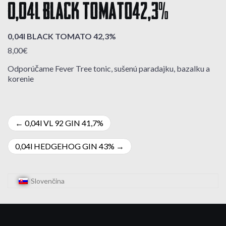
0,04l BLACK TOMATO 42,3%
0,04l BLACK TOMATO 42,3%
8,00€
Odporúčame Fever Tree tonic, sušenú paradajku, bazalku a
korenie
Navigácia
0,04l VL 92 GIN 41,7%
v
0,04l HEDGEHOG GIN 43%
článku
Slovenčina