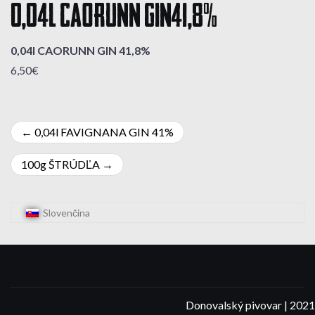
0,04l CAORUNN GIN 41,8%
0,04l CAORUNN GIN 41,8%
6,50€
Navigácia
0,04l FAVIGNANA GIN 41%
v
100g ŠTRÚDĽA
článku
Slovenčina
Donovalský pivovar | 2021