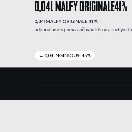
0,04l MALFY ORIGINALE 41%
0,04l MALFY ORIGINALE 41%
odporúčame s pomarančovou kôrou a suchým to
Navigácia
0,04l NGINIOUS! 45%
v
článku