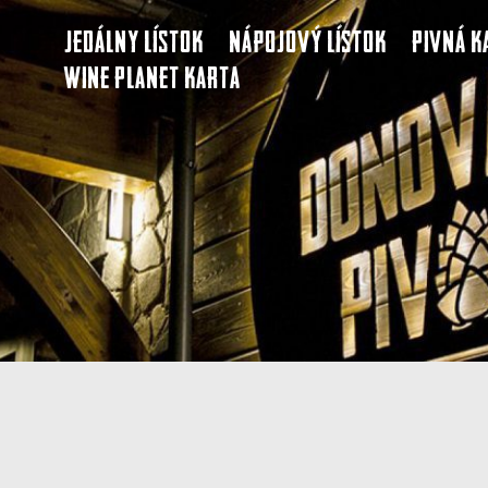
Jedálny lístok
Nápojový lístok
Pivná k
Wine Planet karta