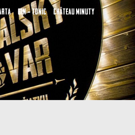
arta
Gin – Tonic
Château Minuty