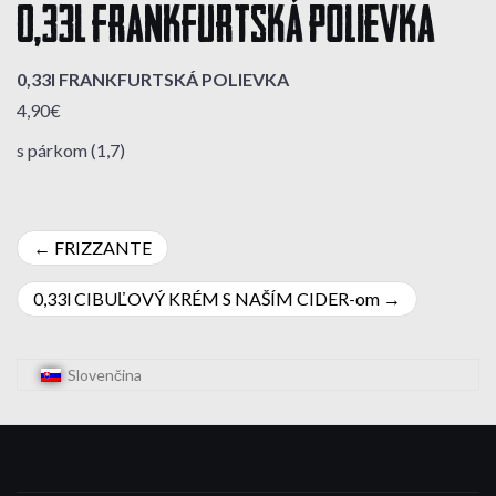
0,33l FRANKFURTSKÁ POLIEVKA
0,33l FRANKFURTSKÁ POLIEVKA
4,90€
s párkom (1,7)
Navigácia
FRIZZANTE
v
0,33l CIBUĽOVÝ KRÉM S NAŠÍM CIDER-om
článku
Slovenčina