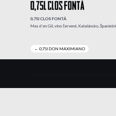
0,75l CLOS FONTÁ
0,75l CLOS FONTÁ
Mas d´en Gil, víno červené, Katalánsko, Španiels
Navigácia
0,75l DON MAXIMIANO
v
článku