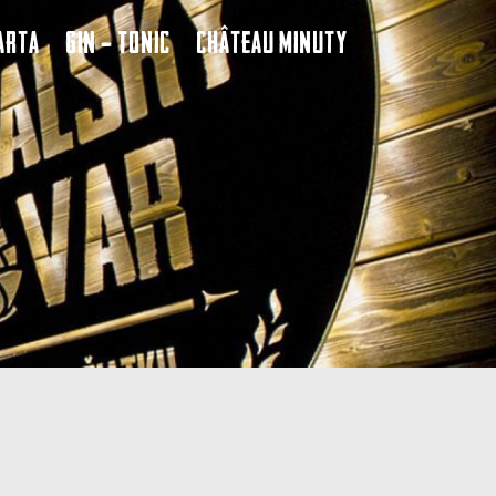
arta
Gin – Tonic
Château Minuty