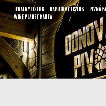
Jedálny lístok
Nápojový lístok
Pivná k
Wine Planet karta