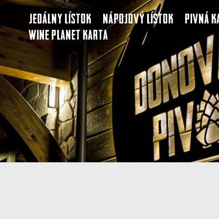
Jedálny lístok
Nápojový lístok
Pivná k
Wine Planet karta