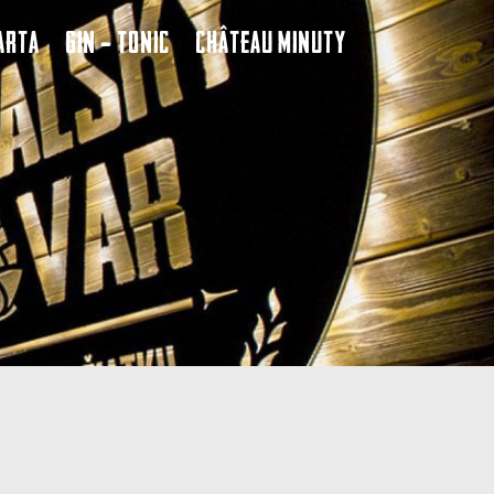
arta
Gin – Tonic
Château Minuty