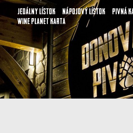
Jedálny lístok
Nápojový lístok
Pivná k
Wine Planet karta