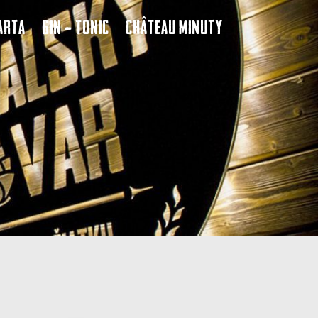
arta
Gin – Tonic
Château Minuty