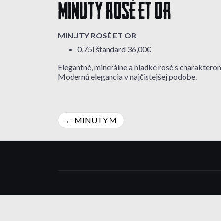
MINUTY ROSÉ ET OR
MINUTY ROSÉ ET OR
0,75l štandard 36,00€
Elegantné, minerálne a hladké rosé s charakterom 
Moderná elegancia v najčistejšej podobe.
Navigácia
MINUTY M
v
článku