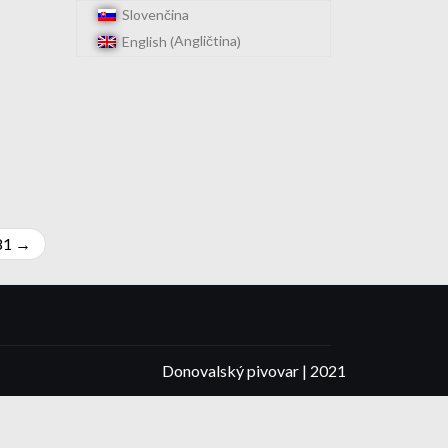
Slovenčina
Angličtina
English
(
)
81
Donovalský pivovar | 2021