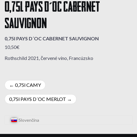
0,75l PAYS D´OC CABERNET
SAUVIGNON
0,75l PAYS D´OC CABERNET SAUVIGNON
10,50€
Rothschild 2021, červené víno, Francúzsko
Navigácia
0,75l CAMY
v
0,75l PAYS D´OC MERLOT
článku
Slovenčina