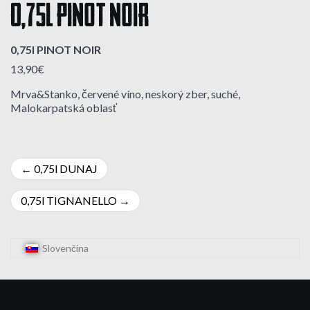
0,75l PINOT NOIR
0,75l PINOT NOIR
13,90€
Mrva&Stanko, červené víno, neskorý zber, suché,
Malokarpatská oblasť
Navigácia
0,75l DUNAJ
v
0,75l TIGNANELLO
článku
Slovenčina