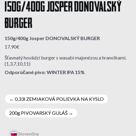
150g/400g Josper DONOVALSKÝ
BURGER
150g/400g Josper DONOVALSKÝ BURGER
17,90€
Šťavnatý hovädzí burger s wasabi majonézou a hranolkami.
(1,3,7,10,11)
Odporúčané pivo: WINTER IPA 15%
Navigácia
0,33l ZEMIAKOVÁ POLIEVKA NA KYSLO
v
200g PIVOVARSKÝ GULÁŠ
článku
Slovenčina