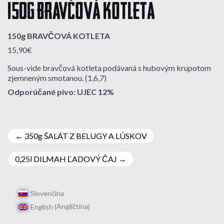
150g BRAVČOVÁ KOTLETA
150g BRAVČOVÁ KOTLETA
15,90€
Sous-vide bravčová kotleta podávaná s hubovým krupotom
zjemneným smotanou. (1,6,7)
Odporúčané pivo: UJEC 12%
Navigácia
350g ŠALÁT Z BELUGY A LÚSKOV
v
0,25l DILMAH ĽADOVÝ ČAJ
článku
Slovenčina
Angličtina
English
(
)