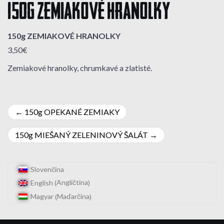
150g ZEMIAKOVÉ HRANOLKY
150g ZEMIAKOVÉ HRANOLKY
3,50€
Zemiakové hranolky, chrumkavé a zlatisté.
Navigácia
150g OPEKANÉ ZEMIAKY
v
150g MIEŠANÝ ZELENINOVÝ ŠALÁT
článku
Slovenčina
Angličtina
English
(
)
Maďarčina
Magyar
(
)