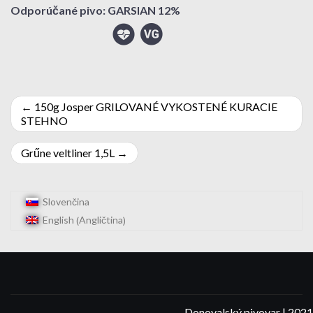
Odporúčané pivo: GARSIAN 12%
Navigácia
150g Josper GRILOVANÉ VYKOSTENÉ KURACIE
STEHNO
v
Grűne veltliner 1,5L
článku
Slovenčina
Angličtina
English
(
)
Donovalský pivovar | 2021