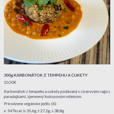
300g KARBONÁTOK Z TEMPEHU A CUKETY
10,50€
Karbonátok z tempehu a cukety podávaný s cícerovým ragú s
paradajkami, zjemnený kokosovým mliekom.
Prirodzene vegánske jedlo. (6)
e 547kcal, b 35,6g, t 27,2g, s 38,8g