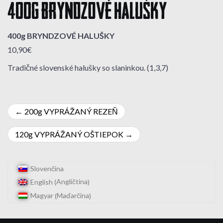
400g BRYNDZOVÉ HALUŠKY
400g BRYNDZOVÉ HALUŠKY
10,90€
Tradičné slovenské halušky so slaninkou. (1,3,7)
Navigácia
200g VYPRÁŽANÝ REZEŇ
v
120g VYPRÁŽANÝ OŠTIEPOK
článku
Slovenčina
Angličtina
English
(
)
Maďarčina
Magyar
(
)