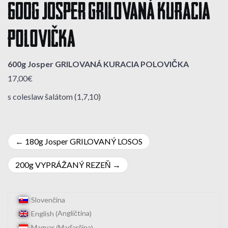
600g Josper GRILOVANÁ KURACIA
POLOVIČKA
600g Josper GRILOVANÁ KURACIA POLOVIČKA
17,00€
s coleslaw šalátom (1,7,10)
Navigácia
180g Josper GRILOVANÝ LOSOS
v
200g VYPRÁŽANÝ REZEŇ
článku
Slovenčina
Angličtina
English
(
)
Maďarčina
Magyar
(
)