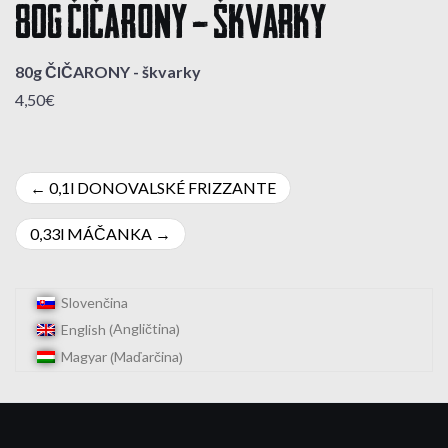
80g ČIČARONY – škvarky
80g ČIČARONY - škvarky
4,50€
Navigácia
0,1l DONOVALSKÉ FRIZZANTE
v
0,33l MÁČANKA
článku
Slovenčina
Angličtina
English
(
)
Maďarčina
Magyar
(
)