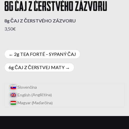
8g ČAJ Z ČERSTVÉHO ZÁZVORU
8g ČAJ Z ČERSTVÉHO ZÁZVORU
3,50€
Navigácia
2g TEA FORTÉ – SYPANÝ ČAJ
v
6g ČAJ Z ČERSTVEJ MATY
článku
Slovenčina
Angličtina
English
(
)
Maďarčina
Magyar
(
)