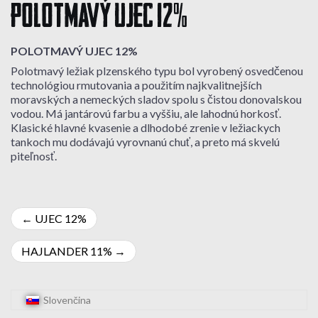
POLOTMAVÝ UJEC 12%
POLOTMAVÝ UJEC 12%
Polotmavý ležiak plzenského typu bol vyrobený osvedčenou
technológiou rmutovania a použitím najkvalitnejších
moravských a nemeckých sladov spolu s čistou donovalskou
vodou. Má jantárovú farbu a vyššiu, ale lahodnú horkosť.
Klasické hlavné kvasenie a dlhodobé zrenie v ležiackych
tankoch mu dodávajú vyrovnanú chuť, a preto má skvelú
piteľnosť.
Navigácia
UJEC 12%
v
HAJLANDER 11%
článku
Slovenčina