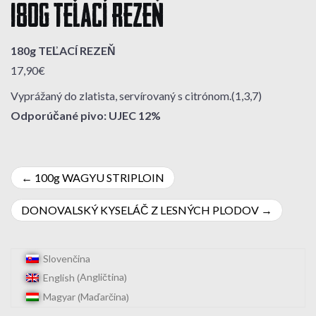
180g TEĽACÍ REZEŇ
180g TEĽACÍ REZEŇ
17,90€
Vyprážaný do zlatista, servírovaný s citrónom.(1,3,7)
Odporúčané pivo: UJEC 12%
Navigácia
100g WAGYU STRIPLOIN
v
DONOVALSKÝ KYSELÁČ Z LESNÝCH PLODOV
článku
Slovenčina
Angličtina
English
(
)
Maďarčina
Magyar
(
)