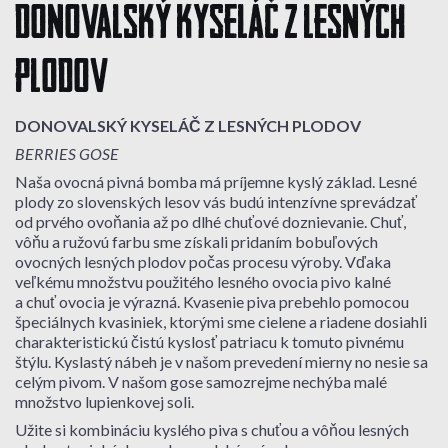
DONOVALSKÝ KYSELÁČ Z LESNÝCH
PLODOV
DONOVALSKÝ KYSELÁČ Z LESNÝCH PLODOV
BERRIES GOSE
Naša ovocná pivná bomba má príjemne kyslý základ. Lesné
plody zo slovenských lesov vás budú intenzívne sprevádzať
od prvého ovoňania až po dlhé chuťové doznievanie. Chuť,
vôňu a ružovú farbu sme získali pridaním bobuľových
ovocných lesných plodov počas procesu výroby. Vďaka
veľkému množstvu použitého lesného ovocia pivo kalné
a chuť ovocia je výrazná. Kvasenie piva prebehlo pomocou
špeciálnych kvasiniek, ktorými sme cielene a riadene dosiahli
charakteristickú čistú kyslosť patriacu k tomuto pivnému
štýlu. Kyslastý nábeh je v našom prevedení mierny no nesie sa
celým pivom. V našom gose samozrejme nechýba malé
množstvo lupienkovej soli.
Užite si kombináciu kyslého piva s chuťou a vôňou lesných