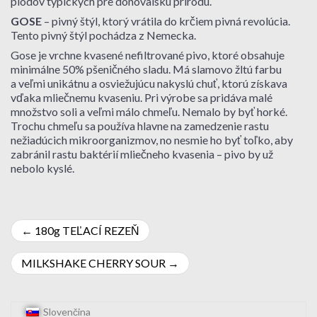
plodov typických pre donovalskú prírodu.
GOSE
– pivný štýl, ktorý vrátila do krčiem pivná revolúcia.
Tento pivný štýl pochádza z Nemecka.
Gose je vrchne kvasené nefiltrované pivo, ktoré obsahuje
minimálne 50% pšeničného sladu. Má slamovo žltú farbu
a veľmi unikátnu a osviežujúcu nakyslú chuť, ktorú získava
vďaka mliečnemu kvaseniu. Pri výrobe sa pridáva malé
množstvo soli a veľmi málo chmeľu. Nemalo by byť horké.
Trochu chmeľu sa používa hlavne na zamedzenie rastu
nežiadúcich mikroorganizmov, no nesmie ho byť toľko, aby
zabránil rastu baktérií mliečneho kvasenia – pivo by už
nebolo kyslé.
Navigácia
180g TEĽACÍ REZEŇ
v
MILKSHAKE CHERRY SOUR
článku
Slovenčina